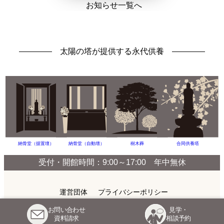
お知らせ一覧へ
太陽の塔が提供する永代供養
納骨堂（据置壇）
納骨堂（自動壇）
樹木葬
合同供養塔
受付・開館時間：9:00～17:00 年中無休
運営団体
プライバシーポリシー
お問い合わせ
見学・
Copyright © TAIYOUNOKAI All Rights Reserved.
資料請求
相談予約