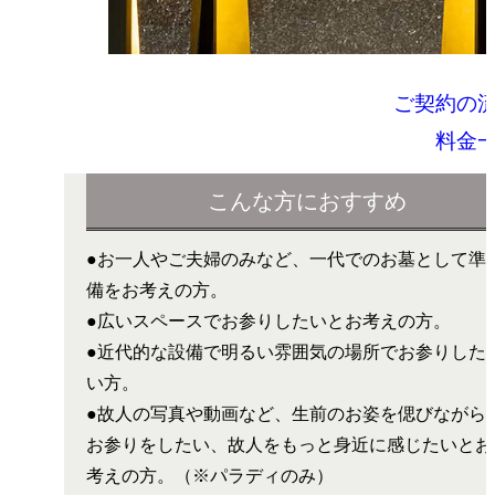
ご契約の
料金
こんな方におすすめ
●お一人やご夫婦のみなど、一代でのお墓として準
備をお考えの方。
●広いスペースでお参りしたいとお考えの方。
●近代的な設備で明るい雰囲気の場所でお参りした
い方。
●故人の写真や動画など、生前のお姿を偲びながら
お参りをしたい、故人をもっと身近に感じたいとお
考えの方。（※パラディのみ）