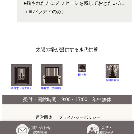
●残された方にメッセージを残しておきたい方。
（※パラディのみ）
太陽の塔が提供する永代供養
樹木葬
合同供養塔
納骨堂（据置壇）
納骨堂（自動壇）
受付・開館時間：9:00～17:00 年中無休
運営団体
プライバシーポリシー
お問い合わせ
見学・
Copyright © TAIYOUNOKAI All Rights Reserved.
資料請求
相談予約